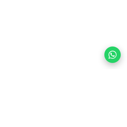
imple: la atención médica seria puede ser inmediata sin
dez.
priorizó la velocidad y el sistema de salud convencional