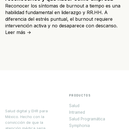
Reconocer los síntomas de burnout a tiempo es una
habilidad fundamental en liderazgo y RR.HH. A
diferencia del estrés puntual, el burnout requiere
intervención activa y no desaparece con descanso.
Leer más
→
PRODUCTOS
Salud
Salud digital y EHR para
Intramed
México. Hecho con la
Salud Programática
convicción de que la
Symphonia
atención médica seria