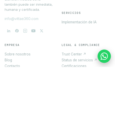
también puede ser inmediata,
humana y certificada.
SERVICIOS
info@vittae360.com
Implementación de IA
EMPRESA
LEGAL & COMPLIANCE
Sobre nosotros
Trust Center ↗
Blog
Status de servicios ↗
Contacto
Certificaciones
Bolsa de trabajo ↗
Línea de ética ↗
Aviso de privacidad
Términos y condiciones
App Store
Google Play
DESCARGA LA APP