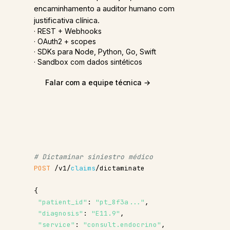
encaminhamento a auditor humano com
justificativa clínica.
· REST + Webhooks
· OAuth2 + scopes
· SDKs para Node, Python, Go, Swift
· Sandbox com dados sintéticos
Falar com a equipe técnica →
# Dictaminar siniestro médico
POST
 /v1/
claims
/dictaminate
{
"patient_id"
: 
"pt_8f3a..."
,
"diagnosis"
: 
"E11.9"
,
"service"
: 
"consult.endocrino"
,