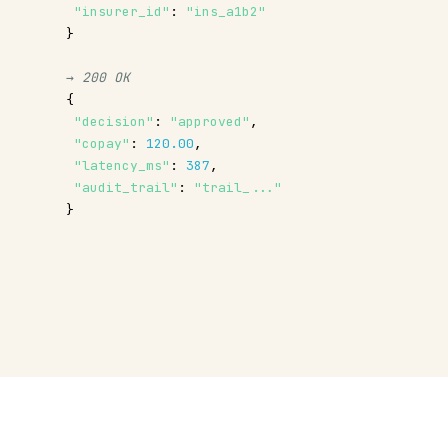
"insurer_id"
: 
"ins_a1b2"
}
→ 200 OK
{
"decision"
: 
"approved"
,
"copay"
: 
120.00
,
"latency_ms"
: 
387
,
"audit_trail"
: 
"trail_..."
}