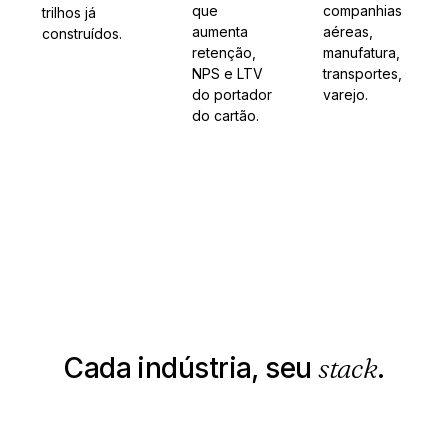
que
companhias
trilhos já
aumenta
aéreas,
construídos.
retenção,
manufatura,
NPS e LTV
transportes,
do portador
varejo.
do cartão.
Cada indústria, seu
stack
.