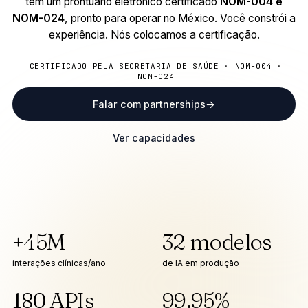
tem um prontuário eletrônico certificado
NOM-004 e
NOM-024
, pronto para operar no México. Você constrói a
experiência. Nós colocamos a certificação.
CERTIFICADO PELA SECRETARIA DE SAÚDE · NOM-004 ·
NOM-024
Falar com partnerships
→
Ver capacidades
+45M
32 modelos
interações clínicas/ano
de IA em produção
180 APIs
99.95%